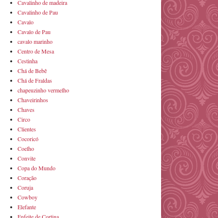
Cavalinho de madeira
Cavalinho de Pau
Cavalo
Cavalo de Pau
cavalo marinho
Centro de Mesa
Cestinha
Chá de Bebê
Chá de Fraldas
chapeuzinho vermelho
Chaveirinhos
Chaves
Circo
Clientes
Cocoricó
Coelho
Convite
Copa do Mundo
Coração
Coruja
Cowboy
Elefante
Enfeite de Cortina