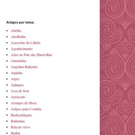
Artigos por tema:
Abelha
Abelhinha
Acessório de Cabelo
Agradecimento
Alice no País das Maravilhas
Almofadas
Angelina Ballerina
Anjinha
Anjos
Apliques
Arca de Noé
Aristocats
Arranjos de Mesa
Artigos para Cozinha
Backyardigans
Bailarinas
Bala no Alvo
Barbie