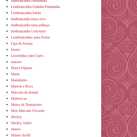
lembrancinha fazendinha
Lembrancinha Galinha Pintadinha
Lembrancinha Safari
lembrancinha tema circo
lembrancinha tema palhaço
lembrancinha Unicórnio
Lembrancinhas para Festas
Liga da Justiça
lixeira
Lixeirinhas para Carro
macaco
Marca Páginas
Marie
Marinheiro
Marron e Rosa
Máscara de dormir
Matrioscas
Meios de Transportes
Meu Malvado Favorito
Mickey
Mickey Safari
mimos
Mimos da Rê