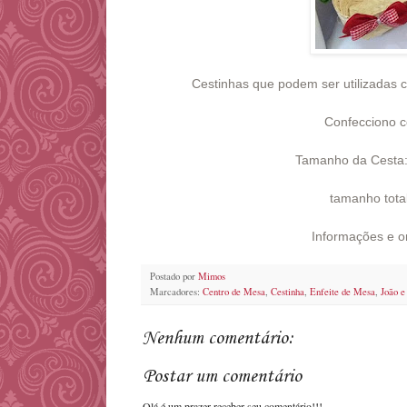
Cestinhas que podem ser utilizadas
Confecciono c
Tamanho da Cesta: 
tamanho total
Informações e 
Postado por
Mimos
Marcadores:
Centro de Mesa
,
Cestinha
,
Enfeite de Mesa
,
João e
Nenhum comentário:
Postar um comentário
Olá é um prazer receber seu comentário!!!