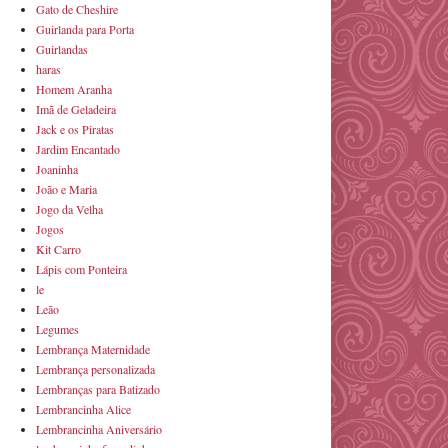
Gato de Cheshire
Guirlanda para Porta
Guirlandas
haras
Homem Aranha
Imã de Geladeira
Jack e os Piratas
Jardim Encantado
Joaninha
João e Maria
Jogo da Velha
Jogos
Kit Carro
Lápis com Ponteira
le
Leão
Legumes
Lembrança Maternidade
Lembrança personalizada
Lembranças para Batizado
Lembrancinha Alice
Lembrancinha Aniversário