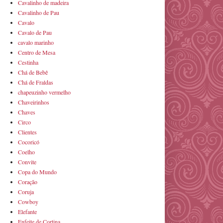
Cavalinho de madeira
Cavalinho de Pau
Cavalo
Cavalo de Pau
cavalo marinho
Centro de Mesa
Cestinha
Chá de Bebê
Chá de Fraldas
chapeuzinho vermelho
Chaveirinhos
Chaves
Circo
Clientes
Cocoricó
Coelho
Convite
Copa do Mundo
Coração
Coruja
Cowboy
Elefante
Enfeite de Cortina