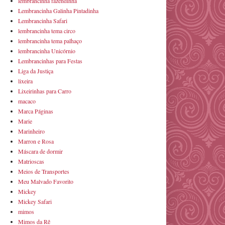
lembrancinha fazendinha
Lembrancinha Galinha Pintadinha
Lembrancinha Safari
lembrancinha tema circo
lembrancinha tema palhaço
lembrancinha Unicórnio
Lembrancinhas para Festas
Liga da Justiça
lixeira
Lixeirinhas para Carro
macaco
Marca Páginas
Marie
Marinheiro
Marron e Rosa
Máscara de dormir
Matrioscas
Meios de Transportes
Meu Malvado Favorito
Mickey
Mickey Safari
mimos
Mimos da Rê