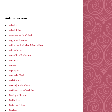
Artigos por tema:
Abelha
Abelhinha
Acessório de Cabelo
Agradecimento
Alice no País das Maravilhas
Almofadas
Angelina Ballerina
Anjinha
Anjos
Apliques
Arca de Noé
Aristocats
Arranjos de Mesa
Artigos para Cozinha
Backyardigans
Bailarinas
Bala no Alvo
Barbie