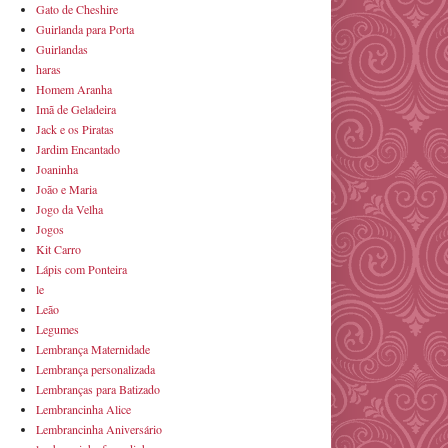
Gato de Cheshire
Guirlanda para Porta
Guirlandas
haras
Homem Aranha
Imã de Geladeira
Jack e os Piratas
Jardim Encantado
Joaninha
João e Maria
Jogo da Velha
Jogos
Kit Carro
Lápis com Ponteira
le
Leão
Legumes
Lembrança Maternidade
Lembrança personalizada
Lembranças para Batizado
Lembrancinha Alice
Lembrancinha Aniversário