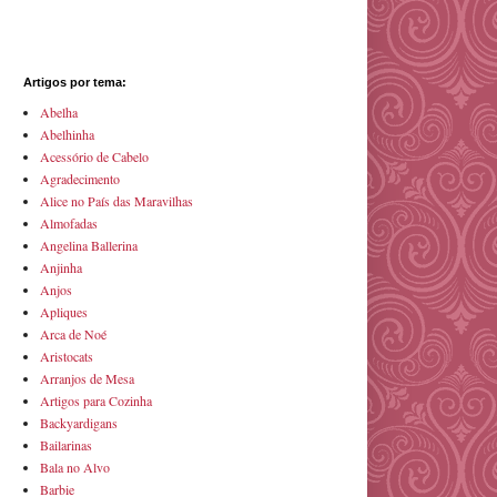
Artigos por tema:
Abelha
Abelhinha
Acessório de Cabelo
Agradecimento
Alice no País das Maravilhas
Almofadas
Angelina Ballerina
Anjinha
Anjos
Apliques
Arca de Noé
Aristocats
Arranjos de Mesa
Artigos para Cozinha
Backyardigans
Bailarinas
Bala no Alvo
Barbie