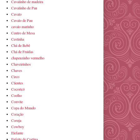
Cavalinho de madeira
Cavalinho de Pau
Cavalo
Cavalo de Pau
cavalo marinho
Centro de Mesa
Cestinha
Chá de Bebê
Chá de Fraldas
chapeuzinho vermelho
Chaveirinhos
Chaves
Circo
Clientes
Cocoricó
Coelho
Convite
Copa do Mundo
Coração
Coruja
Cowboy
Elefante
Enfeite de Cortina