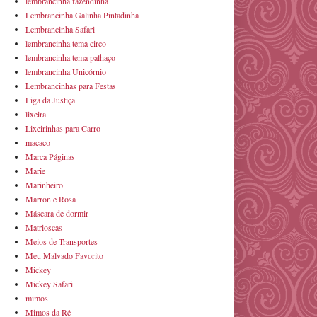
lembrancinha fazendinha
Lembrancinha Galinha Pintadinha
Lembrancinha Safari
lembrancinha tema circo
lembrancinha tema palhaço
lembrancinha Unicórnio
Lembrancinhas para Festas
Liga da Justiça
lixeira
Lixeirinhas para Carro
macaco
Marca Páginas
Marie
Marinheiro
Marron e Rosa
Máscara de dormir
Matrioscas
Meios de Transportes
Meu Malvado Favorito
Mickey
Mickey Safari
mimos
Mimos da Rê