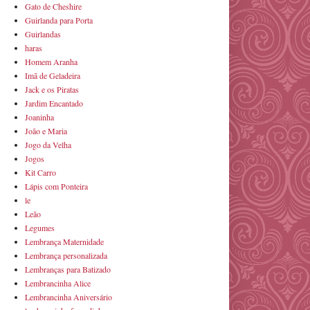
Gato de Cheshire
Guirlanda para Porta
Guirlandas
haras
Homem Aranha
Imã de Geladeira
Jack e os Piratas
Jardim Encantado
Joaninha
João e Maria
Jogo da Velha
Jogos
Kit Carro
Lápis com Ponteira
le
Leão
Legumes
Lembrança Maternidade
Lembrança personalizada
Lembranças para Batizado
Lembrancinha Alice
Lembrancinha Aniversário