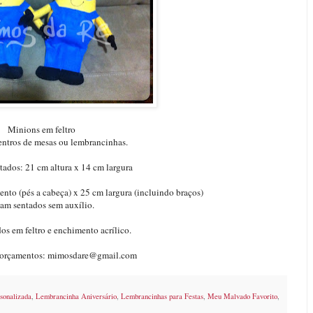
Minions em feltro
centros de mesas ou lembrancinhas.
ados: 21 cm altura x 14 cm largura
nto (pés a cabeça) x 25 cm largura (incluindo braços)
am sentados sem auxílio.
s em feltro e enchimento acrílico.
e orçamentos: mimosdare@gmail.com
sonalizada
,
Lembrancinha Aniversário
,
Lembrancinhas para Festas
,
Meu Malvado Favorito
,