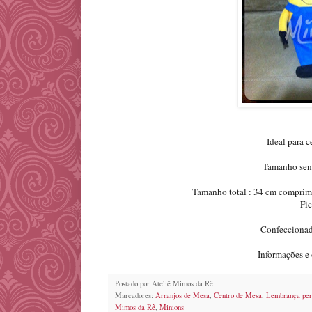
Ideal para 
Tamanho sent
Tamanho total : 34 cm comprime
Fic
Confeccionado
Informações 
Postado por
Ateliê Mimos da Rê
Marcadores:
Arranjos de Mesa
,
Centro de Mesa
,
Lembrança per
Mimos da Rê
,
Minions