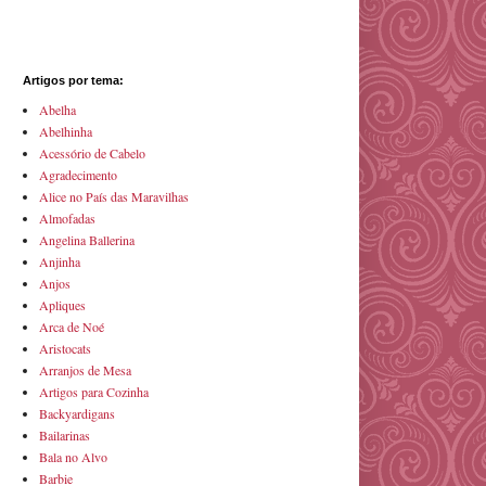
Artigos por tema:
Abelha
Abelhinha
Acessório de Cabelo
Agradecimento
Alice no País das Maravilhas
Almofadas
Angelina Ballerina
Anjinha
Anjos
Apliques
Arca de Noé
Aristocats
Arranjos de Mesa
Artigos para Cozinha
Backyardigans
Bailarinas
Bala no Alvo
Barbie