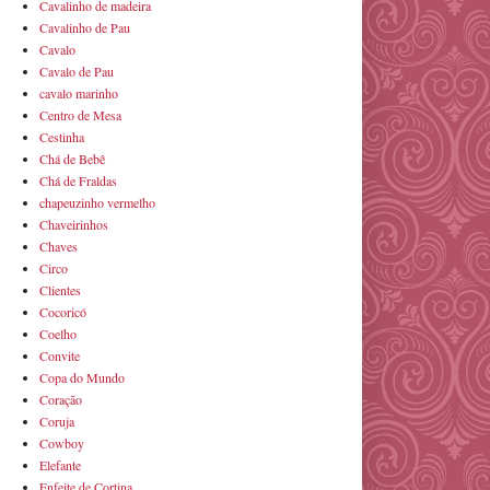
Cavalinho de madeira
Cavalinho de Pau
Cavalo
Cavalo de Pau
cavalo marinho
Centro de Mesa
Cestinha
Chá de Bebê
Chá de Fraldas
chapeuzinho vermelho
Chaveirinhos
Chaves
Circo
Clientes
Cocoricó
Coelho
Convite
Copa do Mundo
Coração
Coruja
Cowboy
Elefante
Enfeite de Cortina