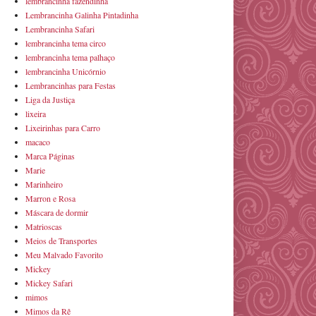
lembrancinha fazendinha
Lembrancinha Galinha Pintadinha
Lembrancinha Safari
lembrancinha tema circo
lembrancinha tema palhaço
lembrancinha Unicórnio
Lembrancinhas para Festas
Liga da Justiça
lixeira
Lixeirinhas para Carro
macaco
Marca Páginas
Marie
Marinheiro
Marron e Rosa
Máscara de dormir
Matrioscas
Meios de Transportes
Meu Malvado Favorito
Mickey
Mickey Safari
mimos
Mimos da Rê