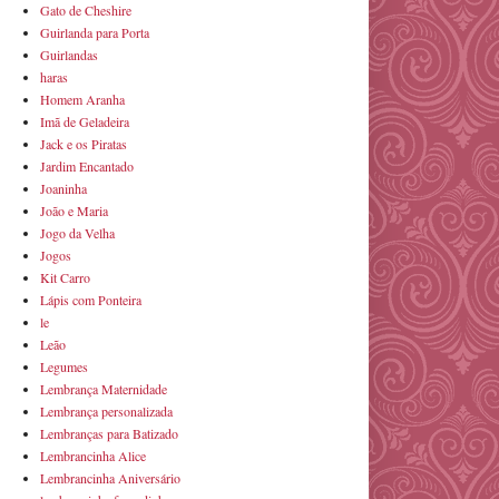
Gato de Cheshire
Guirlanda para Porta
Guirlandas
haras
Homem Aranha
Imã de Geladeira
Jack e os Piratas
Jardim Encantado
Joaninha
João e Maria
Jogo da Velha
Jogos
Kit Carro
Lápis com Ponteira
le
Leão
Legumes
Lembrança Maternidade
Lembrança personalizada
Lembranças para Batizado
Lembrancinha Alice
Lembrancinha Aniversário