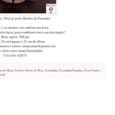
a / Peso p/ porta Bichos da Fazenda!
/ cavalinhos vão enfeitar sua festa.
 dos laços, para combinar com a sua decoração !
Peso: aprox. 500 grs
 24 cm largura x 23 cm de altura
amentos e outros: mimosdare@gmail.com
s itens com o tema Fazendinha
Clicando AQUI!
tro de Mesa
,
Cowboy
,
Enfeite de Mesa
,
Fazendinha
,
Fazendinha Feminina
,
Festa Country
,
a Rê