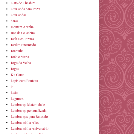
Gato de Cheshire
Guirlanda para Porta
Guirlandas
haras
Homem Aranha
Imã de Geladeira
Jack e os Piratas
Jardim Encantado
Joaninha
João e Maria
Jogo da Velha
Jogos
Kit Carro
Lápis com Ponteira
le
Leão
Legumes
Lembrança Maternidade
Lembrança personalizada
Lembranças para Batizado
Lembrancinha Alice
Lembrancinha Aniversário