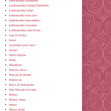
lembrancinha fazendinha
Lembrancinha Galinha Pintadinha
Lembrancinha Safari
lembrancinha tema circo
lembrancinha tema palhaço
lembrancinha Unicórnio
Lembrancinhas para Festas
Liga da Justiça
lixeira
Lixeirinhas para Carro
macaco
Marca Páginas
Marie
Marinheiro
Marron e Rosa
Máscara de dormir
Matrioscas
Meios de Transportes
Meu Malvado Favorito
Mickey
Mickey Safari
mimos
Mimos da Rê