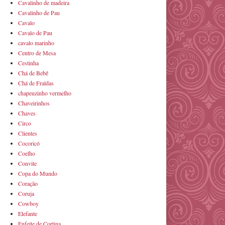
Cavalinho de madeira
Cavalinho de Pau
Cavalo
Cavalo de Pau
cavalo marinho
Centro de Mesa
Cestinha
Chá de Bebê
Chá de Fraldas
chapeuzinho vermelho
Chaveirinhos
Chaves
Circo
Clientes
Cocoricó
Coelho
Convite
Copa do Mundo
Coração
Coruja
Cowboy
Elefante
Enfeite de Cortina