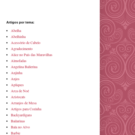
Artigos por tema:
Abelha
Abelhinha
Acessório de Cabelo
Agradecimento
Alice no País das Maravilhas
Almofadas
Angelina Ballerina
Anjinha
Anjos
Apliques
Arca de Noé
Aristocats
Arranjos de Mesa
Artigos para Cozinha
Backyardigans
Bailarinas
Bala no Alvo
Barbie