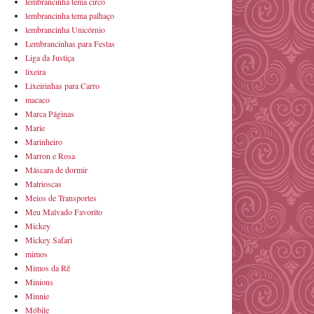
lembrancinha tema circo
lembrancinha tema palhaço
lembrancinha Unicórnio
Lembrancinhas para Festas
Liga da Justiça
lixeira
Lixeirinhas para Carro
macaco
Marca Páginas
Marie
Marinheiro
Marron e Rosa
Máscara de dormir
Matrioscas
Meios de Transportes
Meu Malvado Favorito
Mickey
Mickey Safari
mimos
Mimos da Rê
Minions
Minnie
Móbile