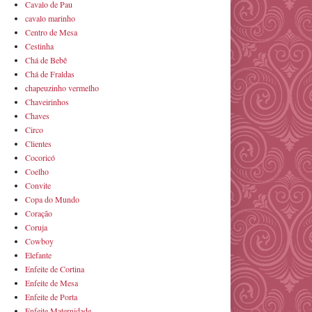
Cavalo de Pau
cavalo marinho
Centro de Mesa
Cestinha
Chá de Bebê
Chá de Fraldas
chapeuzinho vermelho
Chaveirinhos
Chaves
Circo
Clientes
Cocoricó
Coelho
Convite
Copa do Mundo
Coração
Coruja
Cowboy
Elefante
Enfeite de Cortina
Enfeite de Mesa
Enfeite de Porta
Enfeite Maternidade