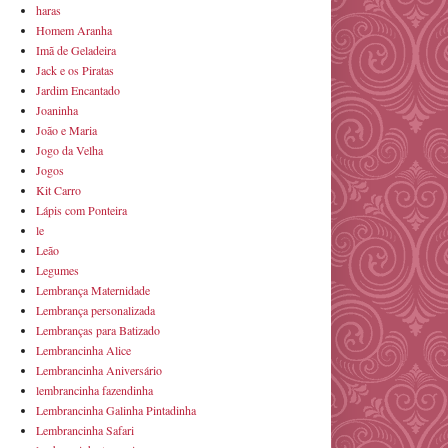
haras
Homem Aranha
Imã de Geladeira
Jack e os Piratas
Jardim Encantado
Joaninha
João e Maria
Jogo da Velha
Jogos
Kit Carro
Lápis com Ponteira
le
Leão
Legumes
Lembrança Maternidade
Lembrança personalizada
Lembranças para Batizado
Lembrancinha Alice
Lembrancinha Aniversário
lembrancinha fazendinha
Lembrancinha Galinha Pintadinha
Lembrancinha Safari