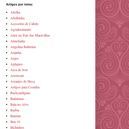
Artigos por tema:
Abelha
Abelhinha
Acessório de Cabelo
Agradecimento
Alice no País das Maravilhas
Almofadas
Angelina Ballerina
Anjinha
Anjos
Apliques
Arca de Noé
Aristocats
Arranjos de Mesa
Artigos para Cozinha
Backyardigans
Bailarinas
Bala no Alvo
Barbie
Batman
Ben 10
Bichinhos