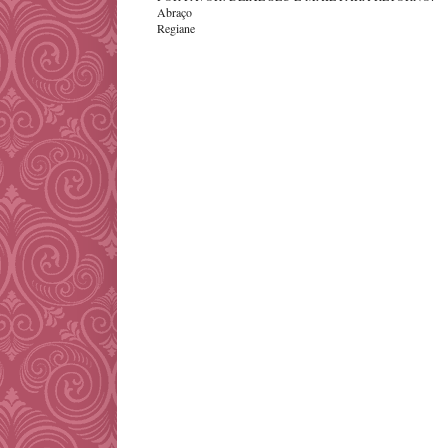
Abraço
Regiane