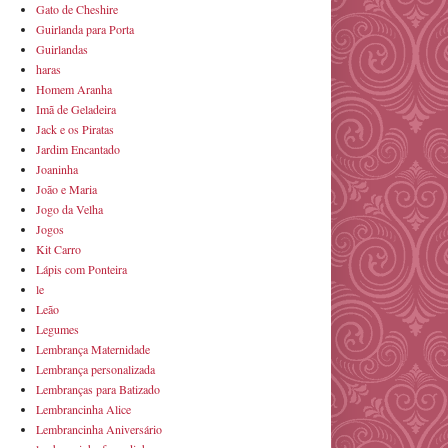
Gato de Cheshire
Guirlanda para Porta
Guirlandas
haras
Homem Aranha
Imã de Geladeira
Jack e os Piratas
Jardim Encantado
Joaninha
João e Maria
Jogo da Velha
Jogos
Kit Carro
Lápis com Ponteira
le
Leão
Legumes
Lembrança Maternidade
Lembrança personalizada
Lembranças para Batizado
Lembrancinha Alice
Lembrancinha Aniversário